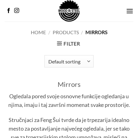
Skip
to
content
HOME
/
PRODUCTS
/
MIRRORS
FILTER
Mirrors
Ogledala pored svoje osnovne funkcije ogledanja u
njima, imaju i taj završni momenat svake prostorije.
Stručnjaci za Feng Šui tvrde da je trpezarija idealno
mesto za postavljanje najvećeg ogledala, jer se tako
sve za trpezarijskim stolom umnožava, misleći na