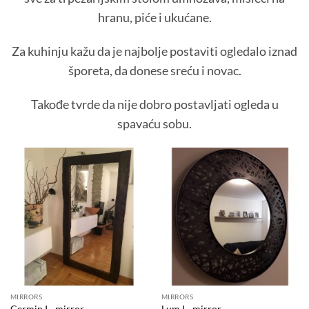
hranu, piće i ukućane.
Za kuhinju kažu da je najbolje postaviti ogledalo iznad
šporeta, da donese sreću i novac.
Takođe tvrde da nije dobro postavljati ogleda u
spavaću sobu.
MIRRORS
MIRRORS
Cermin I - mirror
Lum I - mirror