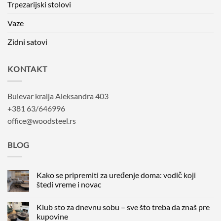
Trpezarijski stolovi
Vaze
Zidni satovi
KONTAKT
Bulevar kralja Aleksandra 403
+381 63/646996
office@woodsteel.rs
BLOG
Kako se pripremiti za uređenje doma: vodič koji
štedi vreme i novac
Nema
komentara
Klub sto za dnevnu sobu – sve što treba da znaš pre
na
Kako
kupovine
se