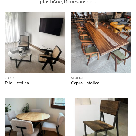
plastične, Renesansne…
STOLICE
STOLICE
Tela – stolica
Capra – stolica