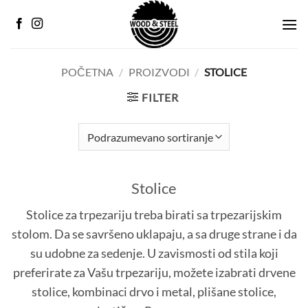
Preskoči
na
sadržaj
POČETNA
/
PROIZVODI
/
STOLICE
FILTER
Stolice
Stolice za trpezariju treba birati sa trpezarijskim
stolom. Da se savršeno uklapaju, a sa druge strane i da
su udobne za sedenje. U zavismosti od stila koji
preferirate za Vašu trpezariju, možete izabrati drvene
stolice, kombinaci drvo i metal, plišane stolice,