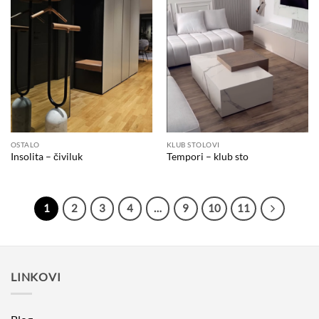
OSTALO
KLUB STOLOVI
Insolita – čiviluk
Tempori – klub sto
1
2
3
4
…
9
10
11
LINKOVI