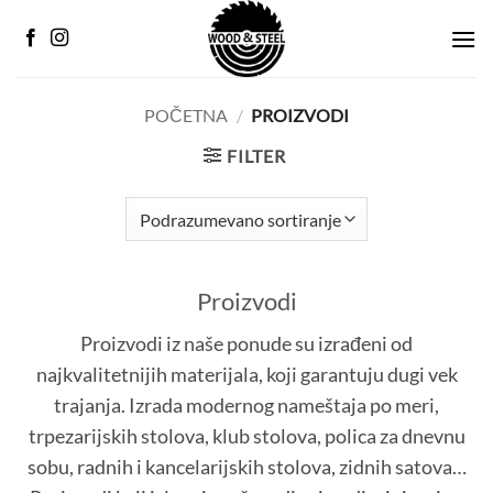
Preskoči
na
sadržaj
POČETNA
/
PROIZVODI
FILTER
Proizvodi
Proizvodi iz naše ponude su izrađeni od
najkvalitetnijih materijala, koji garantuju dugi vek
trajanja. Izrada modernog nameštaja po meri,
trpezarijskih stolova, klub stolova, polica za dnevnu
sobu, radnih i kancelarijskih stolova, zidnih satova…