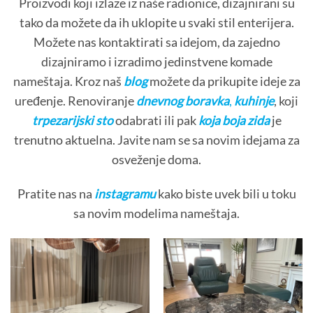
Proizvodi koji izlaze iz naše radionice, dizajnirani su
tako da možete da ih uklopite u svaki stil enterijera.
Možete nas kontaktirati sa idejom, da zajedno
dizajniramo i izradimo jedinstvene komade
nameštaja. Kroz naš
blog
možete da prikupite ideje za
uređenje. Renoviranje
dnevnog boravka
,
kuhinje
, koji
trpezarijski sto
odabrati ili pak
koja boja zida
je
trenutno aktuelna. Javite nam se sa novim idejama za
osveženje doma.
Pratite nas na
instagramu
kako biste uvek bili u toku
sa novim modelima nameštaja.