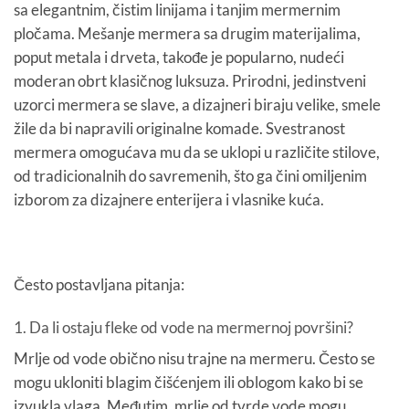
sa elegantnim, čistim linijama i tanjim mermernim
pločama. Mešanje mermera sa drugim materijalima,
poput metala i drveta, takođe je popularno, nudeći
moderan obrt klasičnog luksuza. Prirodni, jedinstveni
uzorci mermera se slave, a dizajneri biraju velike, smele
žile da bi napravili originalne komade. Svestranost
mermera omogućava mu da se uklopi u različite stilove,
od tradicionalnih do savremenih, što ga čini omiljenim
izborom za dizajnere enterijera i vlasnike kuća.
Često postavljana pitanja:
1. Da li ostaju fleke od vode na mermernoj površini?
Mrlje od vode obično nisu trajne na mermeru. Često se
mogu ukloniti blagim čišćenjem ili oblogom kako bi se
izvukla vlaga. Međutim, mrlje od tvrde vode mogu