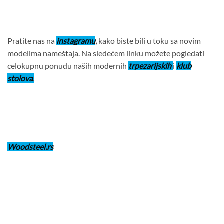
Pratite nas na
instagramu
,
kako biste bili u toku sa novim
modelima nameštaja. Na sledećem linku možete pogledati
celokupnu ponudu naših modernih
trpezarijskih
i
klub
stolova
.
Woodsteel.rs