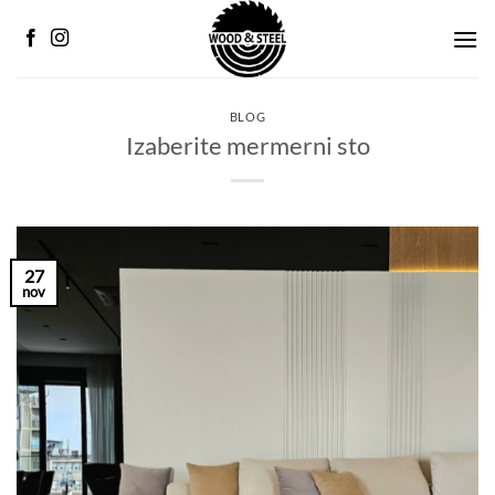
Preskoči
na
sadržaj
BLOG
Izaberite mermerni sto
27
nov