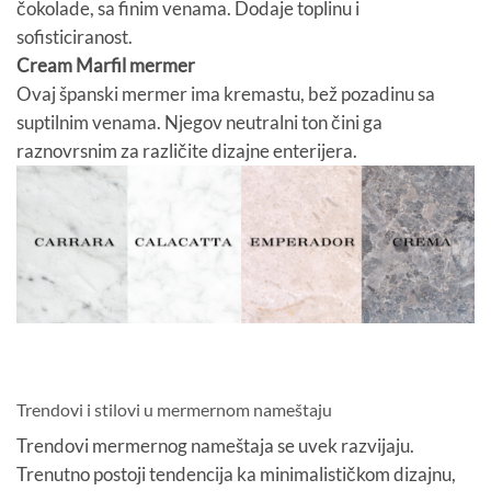
čokolade, sa finim venama. Dodaje toplinu i
sofisticiranost.
Cream Marfil mermer
Ovaj španski mermer ima kremastu, bež pozadinu sa
suptilnim venama. Njegov neutralni ton čini ga
raznovrsnim za različite dizajne enterijera.
Trendovi i stilovi u mermernom nameštaju
Trendovi mermernog nameštaja se uvek razvijaju.
Trenutno postoji tendencija ka minimalističkom dizajnu,