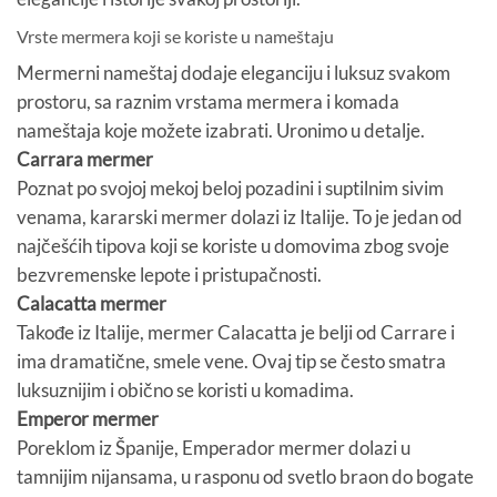
Vrste mermera koji se koriste u nameštaju
Mermerni nameštaj dodaje eleganciju i luksuz svakom
prostoru, sa raznim vrstama mermera i komada
nameštaja koje možete izabrati. Uronimo u detalje.
Carrara mermer
Poznat po svojoj mekoj beloj pozadini i suptilnim sivim
venama, kararski mermer dolazi iz Italije. To je jedan od
najčešćih tipova koji se koriste u domovima zbog svoje
bezvremenske lepote i pristupačnosti.
Calacatta mermer
Takođe iz Italije, mermer Calacatta je belji od Carrare i
ima dramatične, smele vene. Ovaj tip se često smatra
luksuznijim i obično se koristi u komadima.
Emperor mermer
Poreklom iz Španije, Emperador mermer dolazi u
tamnijim nijansama, u rasponu od svetlo braon do bogate