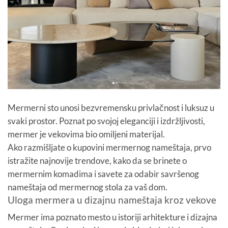
Mermerni sto unosi bezvremensku privlačnost i luksuz u
svaki prostor. Poznat po svojoj eleganciji i izdržljivosti,
mermer je vekovima bio omiljeni materijal.
Ako razmišljate o kupovini mermernog nameštaja, prvo
istražite najnovije trendove, kako da se brinete o
mermernim komadima i savete za odabir savršenog
nameštaja od mermernog stola za vaš dom.
Uloga mermera u dizajnu nameštaja kroz vekove
Mermer ima poznato mesto u istoriji arhitekture i dizajna