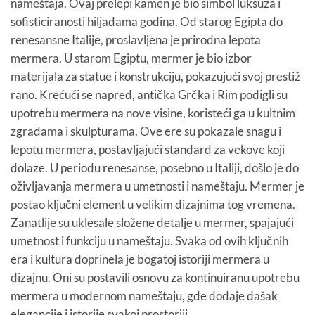
nameštaja. Ovaj prelepi kamen je bio simbol luksuza i
sofisticiranosti hiljadama godina. Od starog Egipta do
renesansne Italije, proslavljena je prirodna lepota
mermera. U starom Egiptu, mermer je bio izbor
materijala za statue i konstrukciju, pokazujući svoj prestiž
rano. Krećući se napred, antička Grčka i Rim podigli su
upotrebu mermera na nove visine, koristeći ga u kultnim
zgradama i skulpturama. Ove ere su pokazale snagu i
lepotu mermera, postavljajući standard za vekove koji
dolaze. U periodu renesanse, posebno u Italiji, došlo je do
oživljavanja mermera u umetnosti i nameštaju. Mermer je
postao ključni element u velikim dizajnima tog vremena.
Zanatlije su uklesale složene detalje u mermer, spajajući
umetnost i funkciju u nameštaju. Svaka od ovih ključnih
era i kultura doprinela je bogatoj istoriji mermera u
dizajnu. Oni su postavili osnovu za kontinuiranu upotrebu
mermera u modernom nameštaju, gde dodaje dašak
elegancije i istorije svakoj prostoriji.