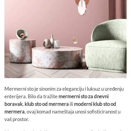
Mermerni sto je sinonim za eleganciju i luksuz u uređenju
enterijera. Bilo da tražite
mermerni sto za dnevni
boravak
,
klub sto od mermera
ili
moderni klub sto od
mermera
, ovaj komad nameštaja unosi sofisticiranost u
vaš prostor.