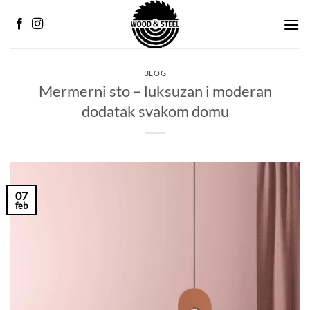
Preskoči
na
sadržaj
BLOG
Mermerni sto – luksuzan i moderan
dodatak svakom domu
07
feb