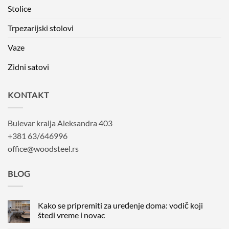
Stolice
Trpezarijski stolovi
Vaze
Zidni satovi
KONTAKT
Bulevar kralja Aleksandra 403
+381 63/646996
office@woodsteel.rs
BLOG
Kako se pripremiti za uređenje doma: vodič koji
štedi vreme i novac
Nema