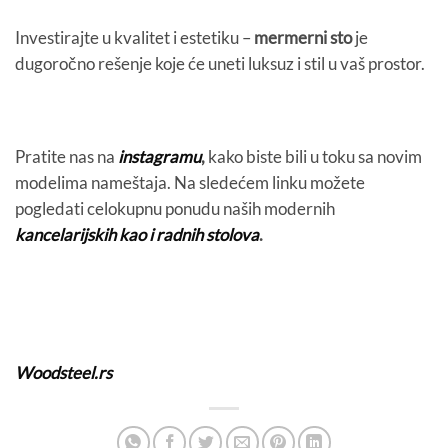
Investirajte u kvalitet i estetiku –
mermerni sto
je
dugoročno rešenje koje će uneti luksuz i stil u vaš prostor.
Pratite nas na
instagramu
,
kako biste bili u toku sa novim
modelima nameštaja. Na sledećem linku možete
pogledati celokupnu ponudu naših modernih
kancelarijskih kao i radnih
stolova
.
Woodsteel.rs