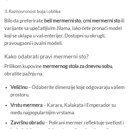
3. Raznovrsnost boja i oblika
Bilo da preferirate
beli mermerni sto
,
crni mermerni sto
ili
varijante sa upečatljivim žilama, lako ćete pronaći model
koji se uklapa u vaš enterijer. Dostupni su okrugli,
pravougaoni i ovalni modeli.
Kako odabrati pravi mermerni sto?
Prilikom kupovine
mermernog stola za dnevnu sobu
,
obratite pažnju na:
Veličinu
– Odaberite dimenzije koje odgovaraju vašem
prostoru.
Vrstu mermera
– Karara, Kalakata i Emperador su
među najpopularnijim vrstama.
Završnu obradu
– Polirani mermer reflektuje svetlost i