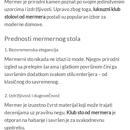
Mermer je prirodni kamen poznat po svojim jedinstvenim
uzorcima i izdržljivosti. Upravo zbog toga,
luksuzni klub
stolovi od mermera
postali su popularan izbor za
moderne domove.
Prednosti mermernog stola
1. Bezvremenska elegancija
Mermerni sto nikada ne izlazi iz mode. Njegov prirodni
izgled sa prelepim šarama i glatkom površinom čini ga
savršenim dodatkom svakom stilu enterijera – od
klasičnog do savremenog.
2. Izdržljivost i dugovečnost
Mermer je izuzetno čvrst materijal koji može trajati
decenijama uz pravilnu negu.
Klub sto od mermera
je
otporan na habanje i savršen je za svakodnevnu
upotrebu.