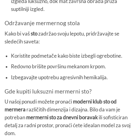
izgleda luksuzno, dok mat završna obrada pruža
suptilniji izgled.
Održavanje mermernog stola
Kako bi vaš
sto
zadržao svoju lepotu, pridržavajte se
sledećih saveta:
Koristite podmetače kako biste izbegli ogrebotine.
Redovno brišite površinu mekanom krpom.
Izbegavajte upotrebu agresivnih hemikalija.
Gde kupiti luksuzni mermerni sto?
U našoj ponudi možete pronaći
moderni klub sto od
mermera
različitih dimenzija i dizajna. Bilo da vam je
potreban
mermerni sto za dnevni boravak
ili sofisticiran
detalj za radni prostor, pronaći ćete idealan model za svoj
dom.