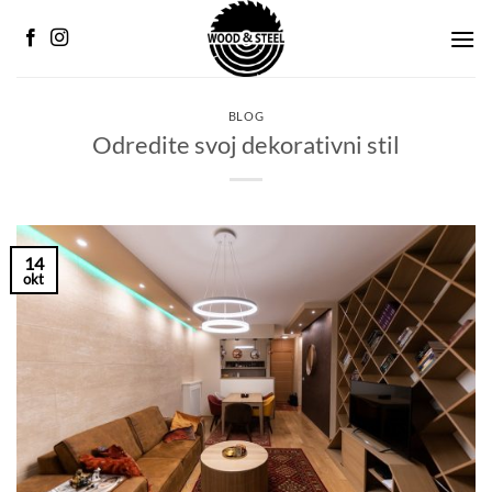
Preskoči
na
sadržaj
BLOG
Odredite svoj dekorativni stil
14
okt