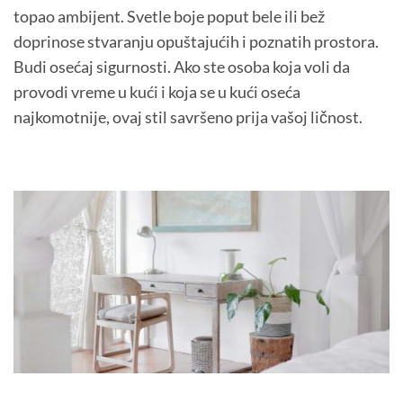
topao ambijent. Svetle boje poput bele ili bež
doprinose stvaranju opuštajućih i poznatih prostora.
Budi osećaj sigurnosti. Ako ste osoba koja voli da
provodi vreme u kući i koja se u kući oseća
najkomotnije, ovaj stil savršeno prija vašoj ličnost.