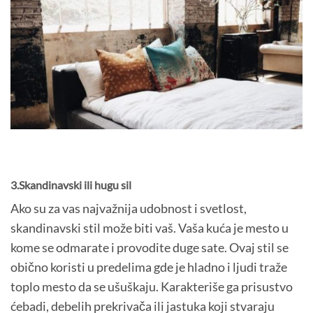
3.Skandinavski ili hugu sil
Ako su za vas najvažnija udobnost i svetlost,
skandinavski stil može biti vaš. Vaša kuća je mesto u
kome se odmarate i provodite duge sate. Ovaj stil se
obično koristi u predelima gde je hladno i ljudi traže
toplo mesto da se ušuškaju. Karakteriše ga prisustvo
ćebadi, debelih prekrivača ili jastuka koji stvaraju