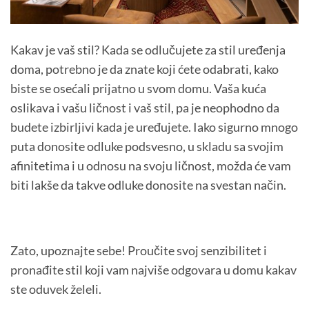
Kakav je vaš stil? Kada se odlučujete za stil uređenja
doma, potrebno je da znate koji ćete odabrati, kako
biste se osećali prijatno u svom domu. Vaša kuća
oslikava i vašu ličnost i vaš stil, pa je neophodno da
budete izbirljivi kada je uređujete. Iako sigurno mnogo
puta donosite odluke podsvesno, u skladu sa svojim
afinitetima i u odnosu na svoju ličnost, možda će vam
biti lakše da takve odluke donosite na svestan način.
Zato, upoznajte sebe! Proučite svoj senzibilitet i
pronađite stil koji vam najviše odgovara u domu kakav
ste oduvek želeli.