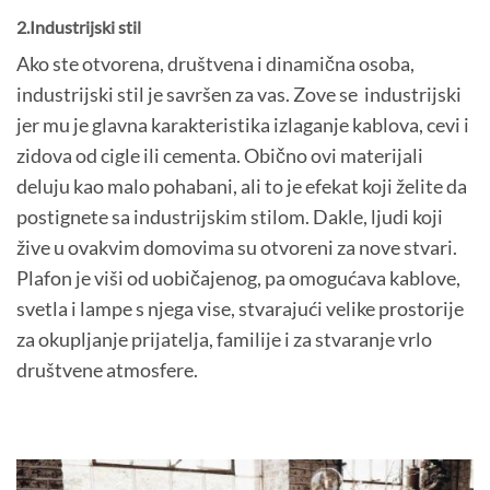
2.Industrijski stil
Ako ste otvorena, društvena i dinamična osoba,
industrijski stil je savršen za vas. Zove se industrijski
jer mu je glavna karakteristika izlaganje kablova, cevi i
zidova od cigle ili cementa. Obično ovi materijali
deluju kao malo pohabani, ali to je efekat koji želite da
postignete sa industrijskim stilom. Dakle, ljudi koji
žive u ovakvim domovima su otvoreni za nove stvari.
Plafon je viši od uobičajenog, pa omogućava kablove,
svetla i lampe s njega vise, stvarajući velike prostorije
za okupljanje prijatelja, familije i za stvaranje vrlo
društvene atmosfere.