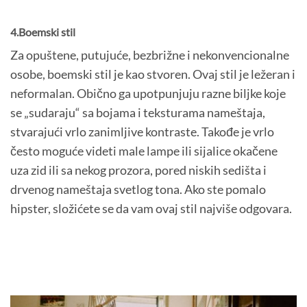
4.Boemski stil
Za opuštene, putujuće, bezbrižne i nekonvencionalne
osobe, boemski stil je kao stvoren. Ovaj stil je ležeran i
neformalan. Obično ga upotpunjuju razne biljke koje
se „sudaraju“ sa bojama i teksturama nameštaja,
stvarajući vrlo zanimljive kontraste. Takođe je vrlo
često moguće videti male lampe ili sijalice okačene
uza zid ili sa nekog prozora, pored niskih sedišta i
drvenog nameštaja svetlog tona. Ako ste pomalo
hipster, složićete se da vam ovaj stil najviše odgovara.