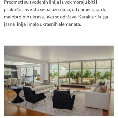
Predmeti su svedenih linija i uvek moraju biti i
praktični. Sve što se nalazi u kući, od nameštaja, do
malobrojnih ukrasa, lako se održava. Karakterišu ga
jasne linije i malo ukrasnih elemenata.