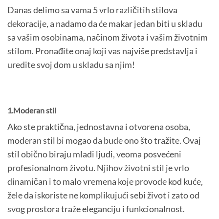
Danas delimo sa vama 5 vrlo različitih stilova
dekoracije, a nadamo da će makar jedan biti u skladu
sa vašim osobinama, načinom života i vašim životnim
stilom. Pronađite onaj koji vas najviše predstavlja i
uredite svoj dom u skladu sa njim!
1.Moderan stil
Ako ste praktična, jednostavna i otvorena osoba,
moderan stil bi mogao da bude ono što tražite. Ovaj
stil obično biraju mladi ljudi, veoma posvećeni
profesionalnom životu. Njihov životni stil je vrlo
dinamičan i to malo vremena koje provode kod kuće,
žele da iskoriste ne komplikujući sebi život i zato od
svog prostora traže eleganciju i funkcionalnost.