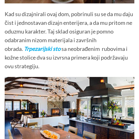
Kad su dizajnirali ovaj dom, pobrinuli su se da mu daju
čist i jednostavan dizajn enterijera, a da mu pritom ne
oduzmu karakter. Taj sklad osiguran je pomno
odabranim nizom materijala i završnih
obrada.
Trpezarijski sto
sa neobrađenim rubovima i
kožne stolice dva su izvrsna primera koji podržavaju
ovu strategiju.