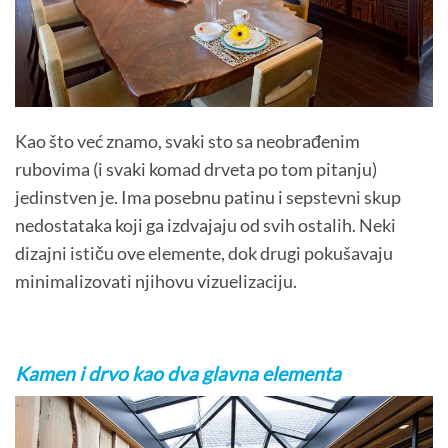
Kao što već znamo, svaki sto sa neobrađenim
rubovima (i svaki komad drveta po tom pitanju)
jedinstven je. Ima posebnu patinu i sepstevni skup
nedostataka koji ga izdvajaju od svih ostalih. Neki
dizajni ističu ove elemente, dok drugi pokušavaju
minimalizovati njihovu vizuelizaciju.
Kamen i drvo kao dva glavna elementa