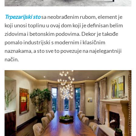
Trpezarijski sto
sa neobrađenim rubom, element je
koji unosi toplinu u ovaj dom koji je definisan belim
zidovima i betonskim podovima.
Dekor je takođe
pomalo industrijski s modernim i klasičnim
naznakama, a sto sve to povezuje na najelegantniji
način.