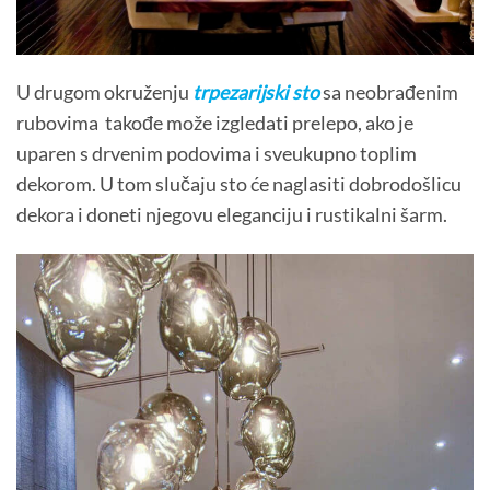
U drugom okruženju
trpezarijski sto
sa neobrađenim
rubovima takođe može izgledati prelepo, ako je
uparen s drvenim podovima i sveukupno toplim
dekorom. U tom slučaju sto će naglasiti dobrodošlicu
dekora i doneti njegovu eleganciju i rustikalni šarm.