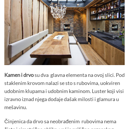
Kamen i drvo
su dva glavna elementa na ovoj slici. Pod
staklenim krovom nalazi se sto s rubovima, uokviren
udobnim klupama i udobnim kaminom.
Luster koji visi
izravno iznad njega dodaje dašak milosti i glamura u
mešavinu.
Činjenica
da drvo sa neobrađenim rubovima nema