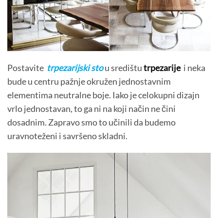
Postavite
trpezarijski sto
u središtu
trpezarije
i neka
bude u centru pažnje okružen jednostavnim
elementima neutralne boje. Iako je celokupni dizajn
vrlo jednostavan, to ga ni na koji način ne čini
dosadnim. Zapravo smo to učinili da budemo
uravnoteženi i savršeno skladni.