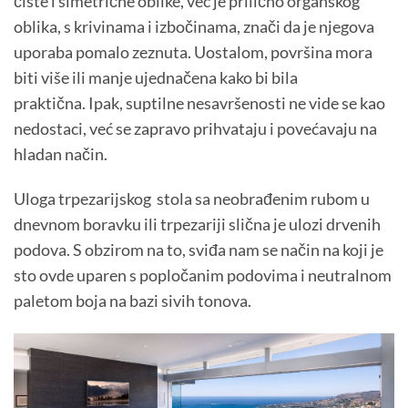
čiste i simetrične oblike, već je prilično organskog
oblika, s krivinama i izbočinama, znači da je njegova
uporaba pomalo zeznuta.
Uostalom, površina mora
biti više ili manje ujednačena kako bi bila
praktična. Ipak, suptilne nesavršenosti ne vide se kao
nedostaci, već se zapravo prihvataju i povećavaju na
hladan način.
Uloga trpezarijskog stola sa neobrađenim rubom u
dnevnom boravku ili trpezariji slična je ulozi drvenih
podova. S obzirom na to, sviđa nam se način na koji je
sto ovde uparen s popločanim podovima i neutralnom
paletom boja na bazi sivih tonova.