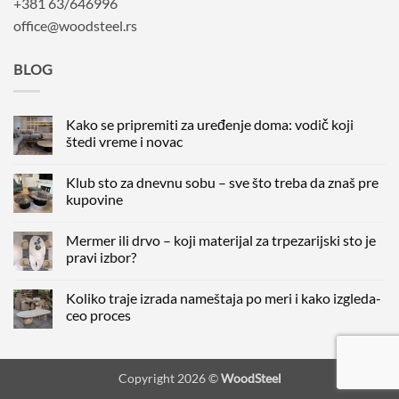
+381 63/646996
office@woodsteel.rs
BLOG
Kako se pripremiti za uređenje doma: vodič koji
štedi vreme i novac
Nema
komentara
Klub sto za dnevnu sobu – sve što treba da znaš pre
na
Kako
kupovine
se
pripremiti
Nema
za
komentara
Mermer ili drvo – koji materijal za trpezarijski sto je
uređenje
na
doma:
Klub
pravi izbor?
vodič
sto
koji
za
Nema
štedi
dnevnu
komentara
Koliko traje izrada nameštaja po meri i kako izgleda-
vreme
sobu
na
i
–
Mermer
ceo proces
novac
sve
ili
što
drvo
Nema
treba
–
komentara
da
koji
na
znaš
materijal
Koliko
Copyright 2026 ©
WoodSteel
pre
za
traje
kupovine
trpezarijski
izrada