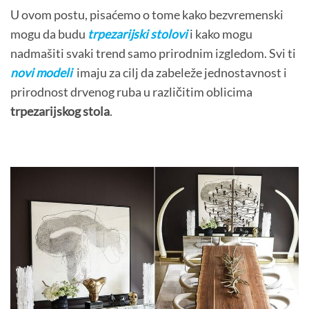
U ovom postu, pisaćemo o tome kako bezvremenski
mogu da budu
trpezarijski stolovi
i kako mogu
nadmašiti svaki trend samo prirodnim izgledom. Svi ti
novi modeli
imaju za cilj da zabeleže jednostavnost i
prirodnost drvenog ruba u različitim oblicima
trpezarijskog stola
.