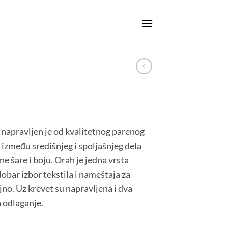
, napravljen je od kvalitetnog parenog
 između središnjeg i spoljašnjeg dela
ne šare i boju. Orah je jedna vrsta
bar izbor tekstila i nameštaja za
jno. Uz krevet su napravljena i dva
 odlaganje.