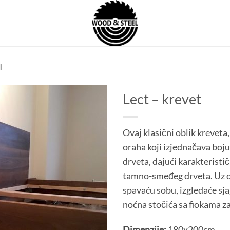
I
Lect – krevet
Ovaj klasični oblik kreveta
oraha koji izjednačava boju
drveta, dajući karakteristič
tamno-smeđeg drveta. Uz do
spavaću sobu, izgledaće sja
noćna stočića sa fiokama za
Dimenzije:
180x200cm