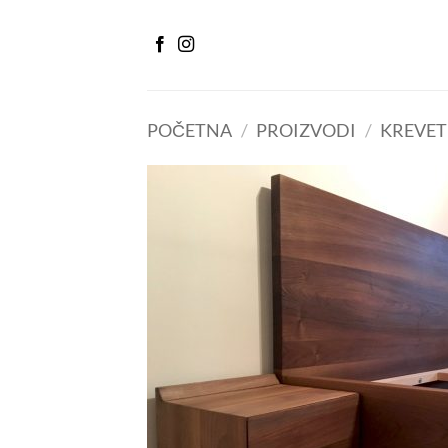
Preskoči
na
sadržaj
POČETNA
/
PROIZVODI
/
KREVET