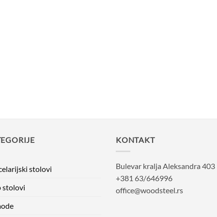
EGORIJE
KONTAKT
Bulevar kralja Aleksandra 403
elarijski stolovi
+381 63/646996
 stolovi
office@woodsteel.rs
ode