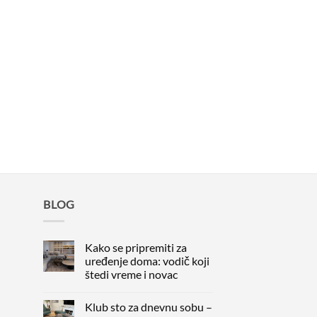
BLOG
Kako se pripremiti za
uređenje doma: vodič koji
štedi vreme i novac
Nema
komentara
Klub sto za dnevnu sobu –
na
Kako