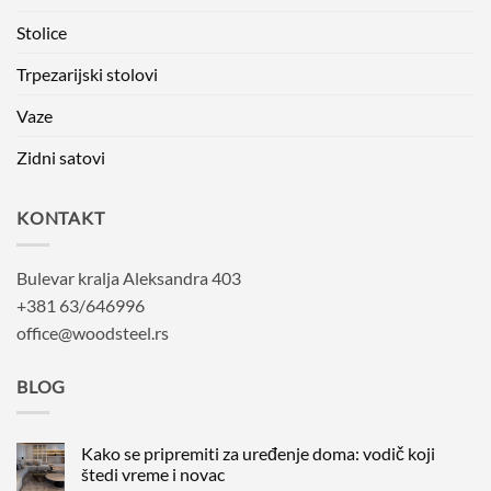
Stolice
Trpezarijski stolovi
Vaze
Zidni satovi
KONTAKT
Bulevar kralja Aleksandra 403
+381 63/646996
office@woodsteel.rs
BLOG
Kako se pripremiti za uređenje doma: vodič koji
štedi vreme i novac