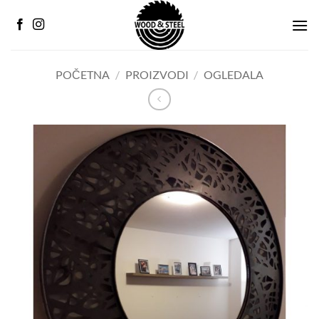
Preskoči
na
sadržaj
POČETNA
/
PROIZVODI
/
OGLEDALA