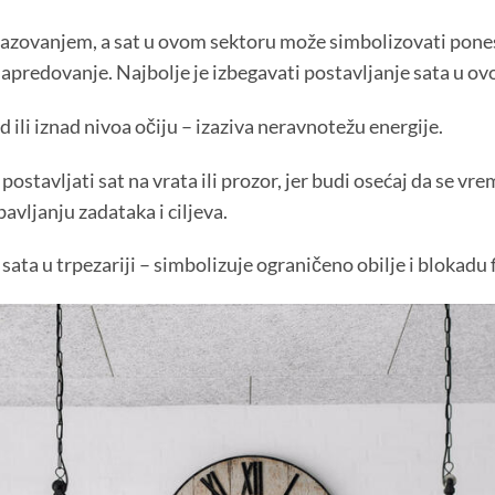
razovanjem, a sat u ovom sektoru može simbolizovati pone
napredovanje. Najbolje je izbegavati postavljanje sata u ov
d ili iznad nivoa očiju – izaziva neravnotežu energije.
postavljati sat na vrata ili prozor, jer budi osećaj da se vr
bavljanju zadataka i ciljeva.
sata u trpezariji – simbolizuje ograničeno obilje i blokadu f