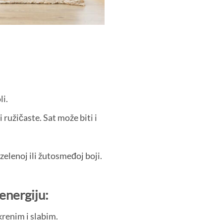
li.
ružičaste. Sat može biti i
 zelenoj ili žutosmeđoj boji.
energiju:
krenim i slabim.