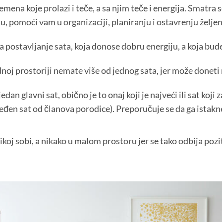
emena koje prolazi i teče, a sa njim teče i energija. Smatra s
, pomoći vam u organizaciji, planiranju i ostavrenju želje
za postavljanje sata, koja donose dobru energiju, a koja bude
dnoj prostoriji nemate više od jednog sata, jer može doneti
edan glavni sat, obično je to onaj koji je najveći ili sat koj
đen sat od članova porodice). Preporučuje se da ga istaknet
likoj sobi, a nikako u malom prostoru jer se tako odbija pozi