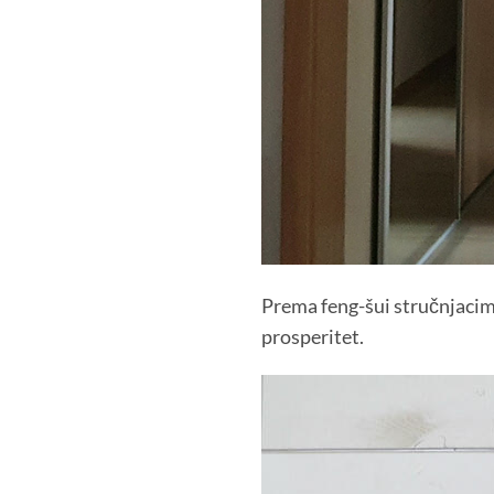
Prema feng-šui stručnjacima
prosperitet.