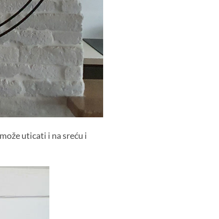
ože uticati i na sreću i