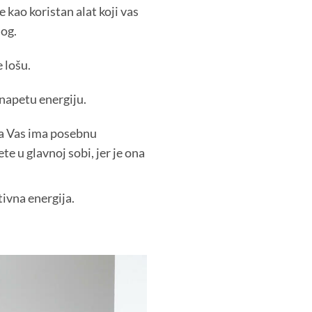
e kao koristan alat koji vas
nog.
 lošu.
 napetu energiju.
i za Vas ima posebnu
e u glavnoj sobi, jer je ona
tivna energija.