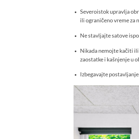
Severoistok upravlja ob
ili ograničeno vreme za 
Ne stavljajte satove ispo
Nikada nemojte kačiti ili 
zaostatke i kašnjenje u o
Izbegavajte postavljanje 