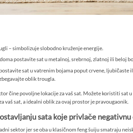
rugli – simbolizuje slobodno kruženje energije.
a postavite sat u metalnoj, srebrnoj, zlatnoj ili beloj bo
stavite sat u vatrenim bojama poput crvene, ljubičaste ili 
zbegavajte oblik trougla.
ktor čine povoljne lokacije za vaš sat. Možete koristiti sat u
a vaš sat, a idealni oblik za ovaj prostor je pravougaonik.
ostavljanju sata koje privlače negativnu 
adni sektor jer se oba u klasičnom feng šuiju smatraju neis