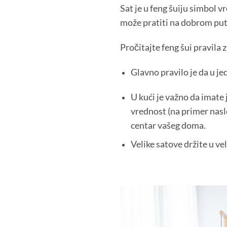
Sat je u feng šuiju simbol vr
može pratiti na dobrom putu
Pročitajte feng šui pravila 
Glavno pravilo je da u je
U kući je važno da imate j
vrednost (na primer nasle
centar vašeg doma.
Velike satove držite u ve