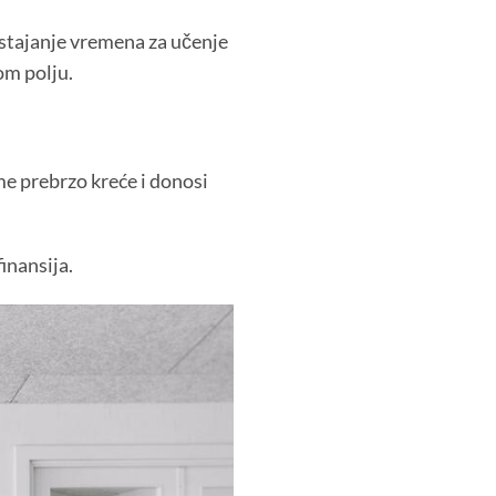
stajanje vremena za učenje
om polju.
eme prebrzo kreće i donosi
inansija.