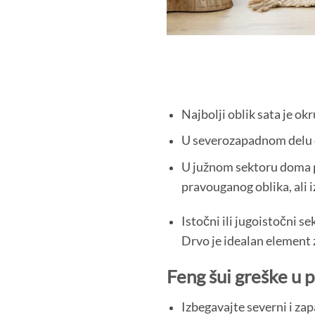
Najbolji oblik sata je ok
U severozapadnom delu dom
U južnom sektoru doma po
pravouganog oblika, ali i
Istočni ili jugoistočni se
Drvo je idealan element z
Feng šui greške u p
Izbegavajte severni i zap