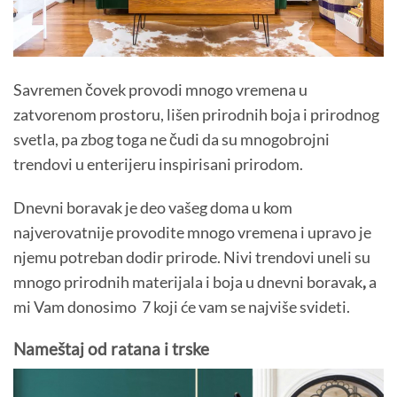
Savremen čovek provodi mnogo vremena u
zatvorenom prostoru, lišen prirodnih boja i prirodnog
svetla, pa zbog toga ne čudi da su mnogobrojni
trendovi u enterijeru inspirisani prirodom.
Dnevni boravak je deo vašeg doma u kom
najverovatnije provodite mnogo vremena i upravo je
njemu potreban dodir prirode. Nivi trendovi uneli su
mnogo prirodnih materijala i boja u dnevni boravak
,
a
mi Vam donosimo 7 koji će vam se najviše svideti.
Nameštaj od ratana i trske