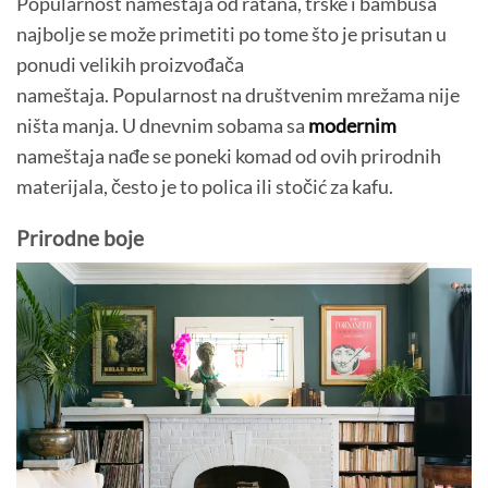
Popularnost nameštaja od ratana, trske i bambusa
najbolje se može primetiti po tome što je prisutan u
ponudi velikih proizvođača
nameštaja. Popularnost na društvenim mrežama nije
ništa manja. U dnevnim sobama sa
modernim
nameštaja nađe se poneki komad od ovih prirodnih
materijala, često je to polica ili stočić za kafu.
Prirodne boje