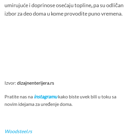
umirujuće i doprinose osećaju topline
,
pa su odličan
izbor za deo doma u kome provodite puno vremena.
Izvor:
dizajnenterijera.rs
Pratite nas na
instagramu
kako biste uvek bili u toku sa
novim idejama za uređenje doma.
Woodsteel.rs