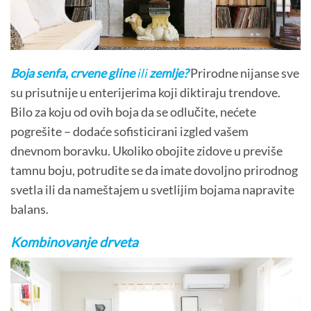
Boja senfa, crvene gline
ili
zemlje?
Prirodne nijanse sve
su prisutnije u enterijerima koji diktiraju trendove.
Bilo za koju od ovih boja da se odlučite, nećete
pogrešite – dodaće sofisticirani izgled vašem
dnevnom boravku. Ukoliko obojite zidove u previše
tamnu boju, potrudite se da imate dovoljno prirodnog
svetla ili da nameštajem u svetlijim bojama napravite
balans.
Kombinovanje drveta