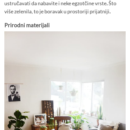
ustručavati da nabavite i neke egzotčine vrste
.
Što
više zelenila, to je boravak u prostoriji prijatniji
.
Prirodni materijali