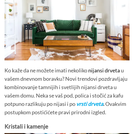
Ko kaže da ne možete imati nekoliko
nijansi drveta
u
vašem dnevnom boravku? Novi trendovi pozdravljaju
kombinovanje tamnijih i svetlijih nijansi drveta u
vašem domu. Neka se vaš pod, polica i stočić za kafu
potpuno razlikuju po nijasi i po
vrsti drveta
.
Ovakvim
postupkom postićićete pravi prirodni izgled.
Kristali i kamenje