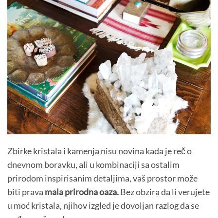
Zbirke kristala i kamenja nisu novina kada je reč o
dnevnom boravku, ali u kombinaciji sa ostalim
prirodom inspirisanim detaljima, vaš prostor može
biti prava
mala prirodna oaza.
Bez obzira da li verujete
u moć kristala, njihov izgled je dovoljan razlog da se