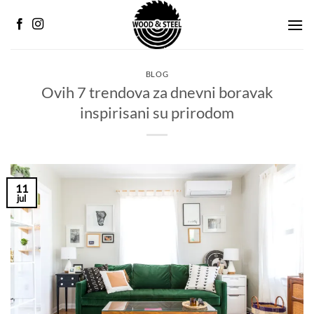
Preskoči
na
sadržaj
BLOG
Ovih 7 trendova za dnevni boravak
inspirisani su prirodom
11
jul