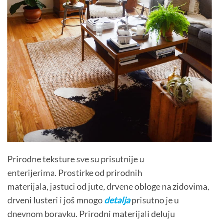
Prirodne teksture sve su prisutnije u
enterijerima. Prostirke od prirodnih
materijala, jastuci od jute, drvene obloge na zidovima,
drveni lusteri i još mnogo
detalja
prisutno je u
dnevnom boravku. Prirodni materijali deluju