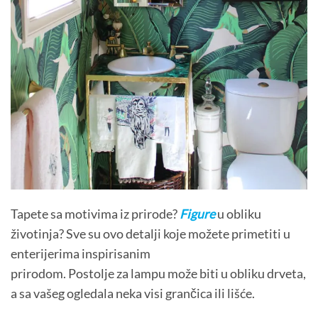
Tapete sa motivima iz prirode?
Figure
u obliku
životinja? Sve su ovo detalji koje možete primetiti u
enterijerima inspirisanim
prirodom. Postolje za lampu može biti u obliku drveta,
a sa vašeg ogledala neka visi grančica ili lišće.