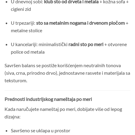
U dnevnoj sobi:
klub sto od drveta i metala
+ kožna sofa +
cigleni zid
U trpezariji:
sto sa metalnim nogama i drvenom pločom
+
metalne stolice
U kancelariji: minimalistički
radni sto po meri
+ otvorene
police od metala
Savršen balans se postiže korišćenjem neutralnih tonova
(siva, crna, prirodno drvo), jednostavne rasvete i materijala sa
teksturom.
Prednosti industrijskog nameštaja po meri
Kada naručujete nameštaj po meri, dobijate više od lepog
dizajna:
Savršeno se uklapa u prostor