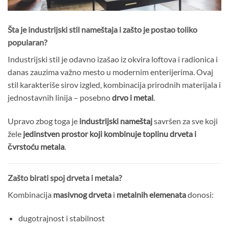
Šta je industrijski stil nameštaja i zašto je postao toliko
popularan?
Industrijski stil je odavno izašao iz okvira loftova i radionica i
danas zauzima važno mesto u modernim enterijerima. Ovaj
stil karakteriše sirov izgled, kombinacija prirodnih materijala i
jednostavnih linija – posebno
drvo i metal
.
Upravo zbog toga je
industrijski nameštaj
savršen za sve koji
žele
jedinstven prostor koji kombinuje toplinu drveta i
čvrstoću metala
.
Zašto birati spoj drveta i metala?
Kombinacija
masivnog drveta
i
metalnih elemenata
donosi:
dugotrajnost i stabilnost