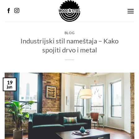
Preskoči
na
sadržaj
BLOG
Industrijski stil nameštaja – Kako
spojiti drvo i metal
19
jun