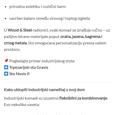
prirodnu estetiku i rustični šarm
savršen balans između sirovog i toplog izgleda
U
Wood & Steel
radionici, svaki komad se izrađuje ručno – uz
pažljivo birane materijale poput
oraha, jasena, bagrema i
crnog metala
, što omogućava personalizaciju prema vašem
prostoru.
Pogledajte primer industrijskog stola:
Trpezarijski sto
Gravis
Sto Novis II
Kako uklopiti industrijski nameštaj u svoj dom
Industrijski komadi su izuzetno
fleksibilni za kombinovanje
.
Evo nekoliko saveta: