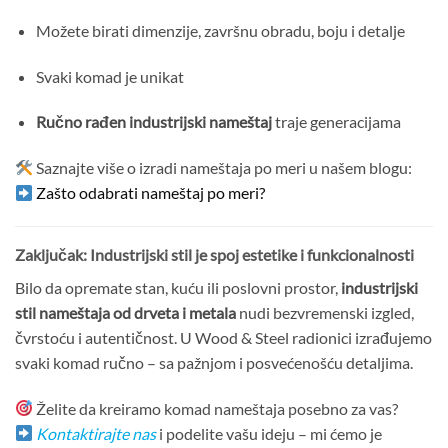
Možete birati dimenzije, završnu obradu, boju i detalje
Svaki komad je unikat
Ručno rađen industrijski nameštaj
traje generacijama
Saznajte više o izradi nameštaja po meri u našem blogu:
Zašto odabrati nameštaj po meri?
Zaključak: Industrijski stil je spoj estetike i funkcionalnosti
Bilo da opremate stan, kuću ili poslovni prostor,
industrijski
stil nameštaja od drveta i metala
nudi bezvremenski izgled,
čvrstoću i autentičnost. U Wood & Steel radionici izrađujemo
svaki komad ručno – sa pažnjom i posvećenošću detaljima.
Želite da kreiramo komad nameštaja posebno za vas?
Kontaktirajte nas
i podelite vašu ideju – mi ćemo je