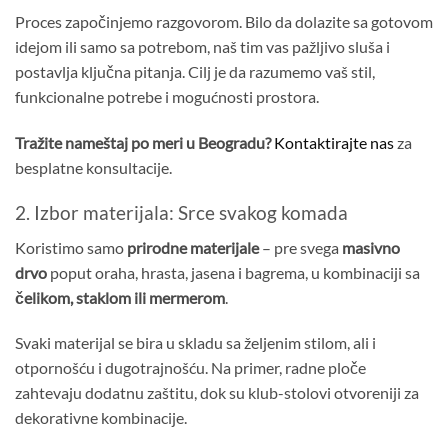
Proces započinjemo razgovorom. Bilo da dolazite sa gotovom
idejom ili samo sa potrebom, naš tim vas pažljivo sluša i
postavlja ključna pitanja. Cilj je da razumemo vaš stil,
funkcionalne potrebe i mogućnosti prostora.
Tražite nameštaj po meri u Beogradu?
Kontaktirajte nas
za
besplatne konsultacije.
2. Izbor materijala: Srce svakog komada
Koristimo samo
prirodne materijale
– pre svega
masivno
drvo
poput oraha, hrasta, jasena i bagrema, u kombinaciji sa
čelikom, staklom ili mermerom
.
Svaki materijal se bira u skladu sa željenim stilom, ali i
otpornošću i dugotrajnošću. Na primer, radne ploče
zahtevaju dodatnu zaštitu, dok su klub-stolovi otvoreniji za
dekorativne kombinacije.