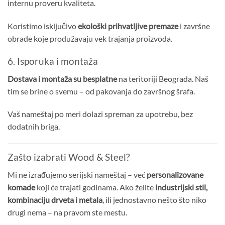
internu proveru kvaliteta.
Koristimo isključivo
ekološki prihvatljive premaze
i završne
obrade koje produžavaju vek trajanja proizvoda.
6. Isporuka i montaža
Dostava i montaža su besplatne
na teritoriji Beograda. Naš
tim se brine o svemu – od pakovanja do završnog šrafa.
Vaš nameštaj po meri dolazi spreman za upotrebu, bez
dodatnih briga.
Zašto izabrati Wood & Steel?
Mi ne izrađujemo serijski nameštaj – već
personalizovane
komade
koji će trajati godinama. Ako želite
industrijski stil,
kombinaciju drveta i metala
, ili jednostavno nešto što niko
drugi nema – na pravom ste mestu.