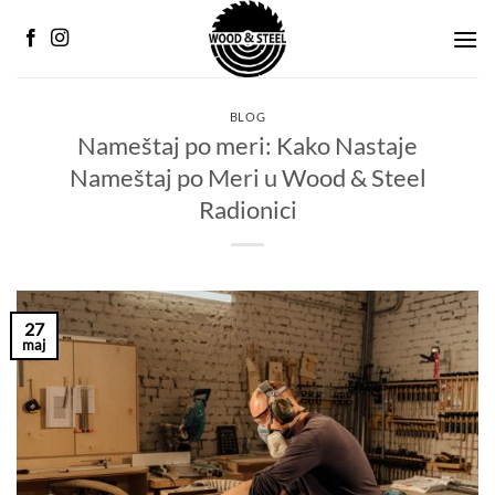
Preskoči
na
sadržaj
BLOG
Nameštaj po meri: Kako Nastaje
Nameštaj po Meri u Wood & Steel
Radionici
27
maj