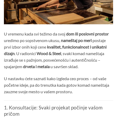
U vremenu kada svi težimo da svoj
dom ili poslovni prostor
uredimo po sopstvenom ukusu,
nameštaj po meri
postaje
prvi izbor onih koji cene
kvalitet, funkcionalnost i unikatni
dizajn
. U radionici
Wood & Steel
, svaki komad nameštaja
izrađuje se s pažnjom, posvećenošću i autentičnošću –
spajanjem
drveta i metala
u savršen sklad.
U nastavku ćete saznati kako izgleda ceo proces – od vaše
početne ideje, pa do trenutka kada gotov komad nameštaja
zauzme svoje mesto u vašem prostoru.
1. Konsultacije: Svaki projekat počinje vašom
pričom