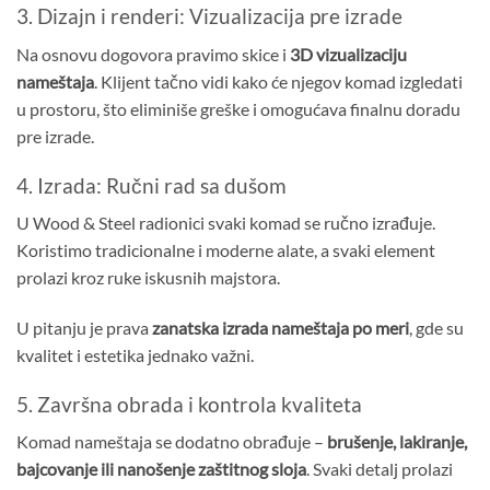
3. Dizajn i renderi: Vizualizacija pre izrade
Na osnovu dogovora pravimo skice i
3D vizualizaciju
nameštaja
. Klijent tačno vidi kako će njegov komad izgledati
u prostoru, što eliminiše greške i omogućava finalnu doradu
pre izrade.
4. Izrada: Ručni rad sa dušom
U Wood & Steel radionici svaki komad se ručno izrađuje.
Koristimo tradicionalne i moderne alate, a svaki element
prolazi kroz ruke iskusnih majstora.
U pitanju je prava
zanatska izrada nameštaja po meri
, gde su
kvalitet i estetika jednako važni.
5. Završna obrada i kontrola kvaliteta
Komad nameštaja se dodatno obrađuje –
brušenje, lakiranje,
bajcovanje ili nanošenje zaštitnog sloja
. Svaki detalj prolazi